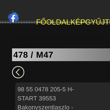
FŐOLDAL
KÉPGYŰJ
478 / M47
98 55 0478 205-5 H-
START 39553
Bakonyszentlaszlo -